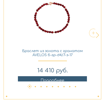
Браслет из золота с гранатом
Б
AVELOS б-гр-d4/7-з-17
14 410
руб.
Подробнее