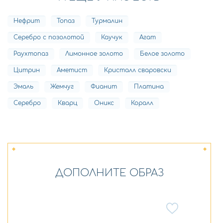
Нефрит
Топаз
Турмалин
Серебро с позолотой
Каучук
Агат
Раухтопаз
Лимонное золото
Белое золото
Цитрин
Аметист
Кристалл сваровски
Эмаль
Жемчуг
Фианит
Платина
Серебро
Кварц
Оникс
Коралл
ДОПОЛНИТЕ ОБРАЗ