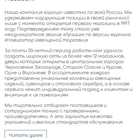
Наша компания хорошо известна по всей России. Мы
удерживаем лидирующие позиции в своей рыночной
нише с момента открытия первого магазина в 1997
году. Подтверждением тому стало уже
неоднократное звание «Лучших» по версии журнала
«Навигатор ювелирной торговли».
За почти 30-летний период работы нам удалось
создать широкую сеть из более чем 12 магазинов,
двери которых открыты в центральных городах
Черноземья: Белгороде, Старом Осколе и Курске,
Орле и Воронеже. В ассортименте каждого
представлены уникальные коллекции ювелирных
изделий, сувениров и столового серебра, а в основе
сервиса лежит индивидуальный подход к клиентам и
внимание к их пожеланиям.
Мы тщательно отбираем поставщиков и
сотрудничаем только с проверенными
производителями. А это гарантия качества
украшений и высоких стандартов обслуживания.
Читать далее