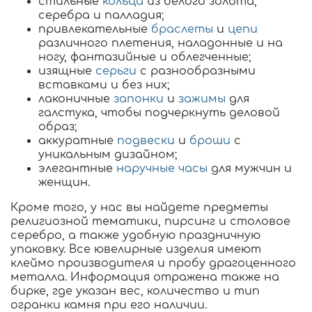
стильные
кольца
из белого золота,
серебра и палладия;
привлекательные
браслеты
и
цепи
различного плетения, наладонные и на
ногу, фантазийные и облегченные;
изящные
серьги
с разнообразными
вставками и без них;
лаконичные
запонки
и
зажимы
для
галстука, чтобы подчеркнуть деловой
образ;
аккуратные
подвески
и
броши
с
уникальным дизайном;
элегантные
наручные часы
для мужчин и
женщин.
Кроме того, у нас вы найдете предметы
религиозной тематики, пирсинг и столовое
серебро, а также удобную праздничную
упаковку. Все ювелирные изделия имеют
клеймо производителя и пробу драгоценного
металла. Информация отражена также на
бирке, где указан вес, количество и тип
огранки камня при его наличии.