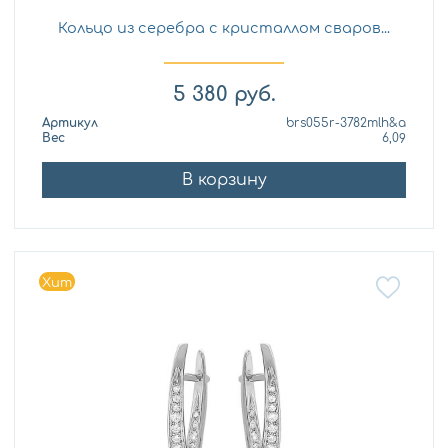
Кольцо из серебра с кристаллом сваров...
5 380
руб.
Артикул
brs055r-3782mlh&a
Вес
6,09
В корзину
Хит