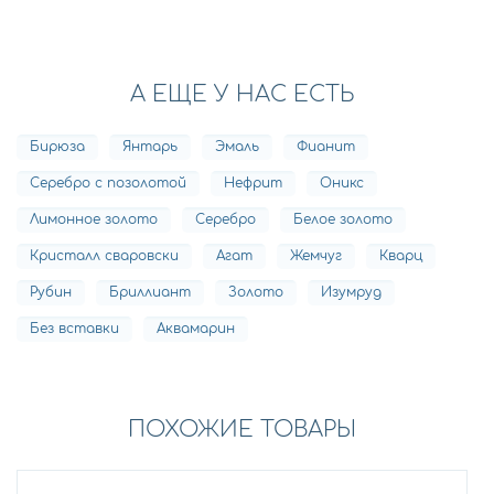
А ЕЩЕ У НАС ЕСТЬ
Бирюза
Янтарь
Эмаль
Фианит
Серебро с позолотой
Нефрит
Оникс
Лимонное золото
Серебро
Белое золото
Кристалл сваровски
Агат
Жемчуг
Кварц
Рубин
Бриллиант
Золото
Изумруд
Без вставки
Аквамарин
ПОХОЖИЕ ТОВАРЫ