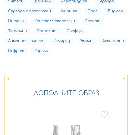
Янтарь
Шпинель
Александрит
Серебро
Серебро с позолотой
Фианит
Опал
Бирюза
Цитрин
Кристалл сваровски
Гранат
Турмалин
Хризолит
Сапфир
Лимонное золото
Изумруд
Эмаль
Аквамарин
Нефрит
Коралл
ДОПОЛНИТЕ ОБРАЗ