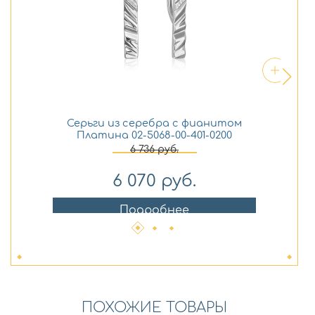
Серьги из серебра с фианитом
С
Платина 02-5068-00-401-0200
6 736
руб.
6 070
руб.
Подробнее
ПОХОЖИЕ ТОВАРЫ