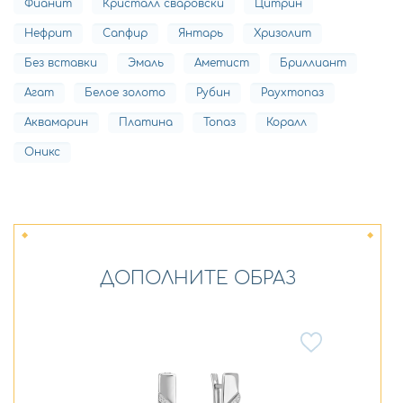
Фианит
Кристалл сваровски
Цитрин
Нефрит
Сапфир
Янтарь
Хризолит
Без вставки
Эмаль
Аметист
Бриллиант
Агат
Белое золото
Рубин
Раухтопаз
Аквамарин
Платина
Топаз
Коралл
Оникс
ДОПОЛНИТЕ ОБРАЗ