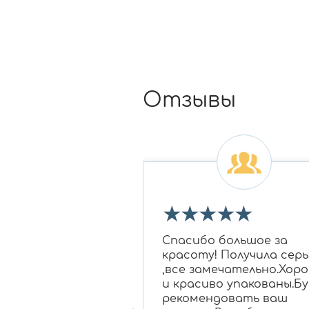
Отзывы
★
★
★
★
★
★
★
 огромное Ирине
Спасибо большое за
овне за подбор
красоту! Получила серь
 бриллиантам в
,все замечательно.Хор
для моей мамы,
и красиво упакованы.Бу
нравилось
рекомендовать ваш