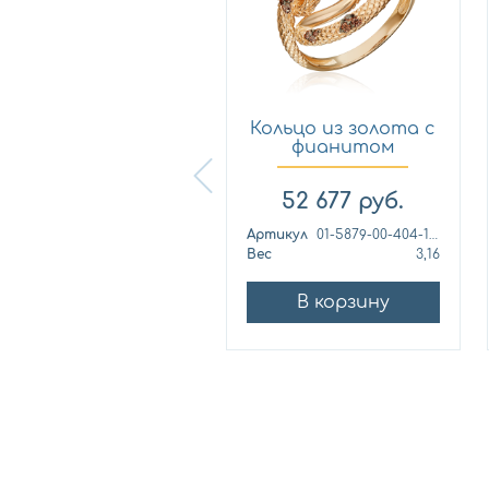
Кольцо из
Кольцо из золота с
лимонного золота
фианитом
с фианитом...
Платина 0...
57 460
руб.
52 677
руб.
ртикул
к1139л
Артикул
01-5879-00-404-1110
ес
4,42
Вес
3,16
В корзину
В корзину