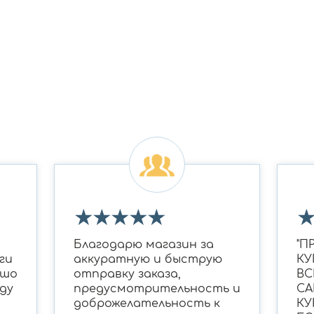
★
★
★
★
★
Благодарю магазин за
"П
ги
аккуратную и быструю
КУ
ошо
отправку заказа,
ВС
ду
предусмотрительность и
СА
доброжелательность к
КУ