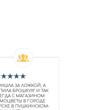
★
★
★
★
★
★
★
★
★
★
РИШЛА ЗА ЛОЖКОЙ, А
Очень красивое к
ПИЛА БРОШКУ!!!" И ТАК
Ношу уже больше
ЕГДА С МАГАЗИНОМ
выглядит как нов
МОЦВЕТЫ В ГОРОДЕ
Надежный магази
РСКЕ В ПУШКИНСКОМ-