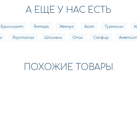
А ЕЩЕ У НАС ЕСТЬ
Бриллиант
Янтарь
Жемчуг
Агат
Турмалин
К
о
Раухтопаз
Шпинель
Опал
Сапфир
Аметис
ПОХОЖИЕ ТОВАРЫ