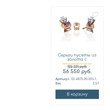
Серьги пусеты из
золота с
аметистом и...
122 331
руб.
56 550
руб.
Артикул
02-4873-00-203-1111
Вес
2,57
В корзину