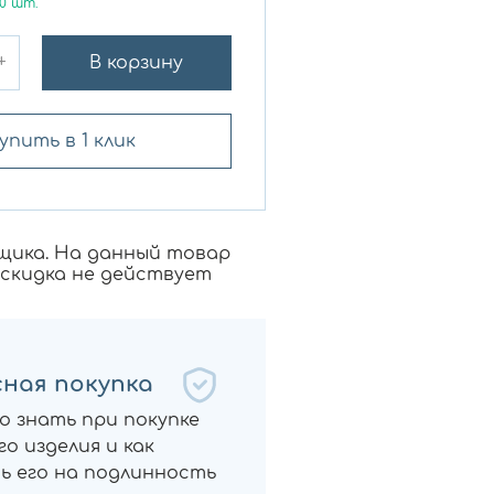
0
шт.
+
В корзину
упить в 1 клик
щика. На данный товар
 скидка не действует
ная покупка
о знать при покупке
о изделия и как
ь его на подлинность