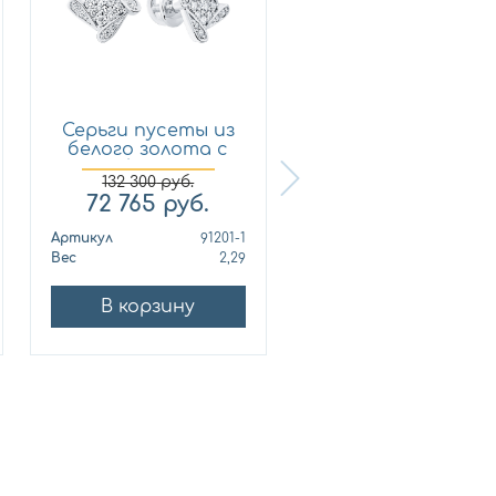
Серьги пусеты из
Кольцо из
белого золота с
лимонного золот
брил...
с бриллиан...
132 300
руб.
72 765
руб.
321 210
руб.
Артикул
91201-1
Артикул
010678
Вес
2,29
Вес
10
В корзину
В корзину