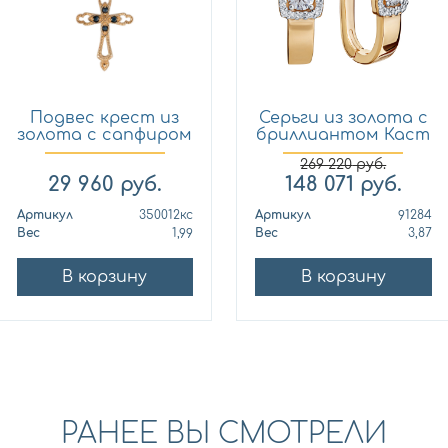
Подвес крест из
Серьги из золота с
золота с сапфиром
бриллиантом Каст
Кло...
ю...
269 220
руб.
29 960
руб.
148 071
руб.
Артикул
350012кс
Артикул
91284
Вес
1,99
Вес
3,87
В корзину
В корзину
РАНЕЕ ВЫ СМОТРЕЛИ