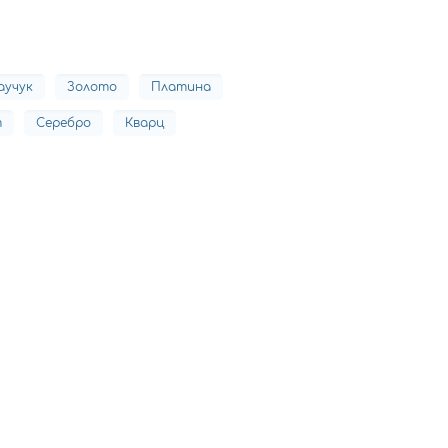
аучук
Золото
Платина
т
Серебро
Кварц