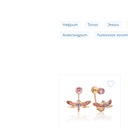
Нефрит
Топаз
Эмаль
Александрит
Лимонное золот