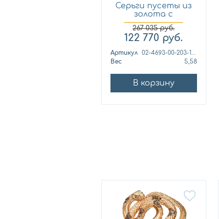
Серьги пусеты из
золота с
аметистом и...
267 035
руб.
122 770
руб.
Артикул
02-4693-00-203-1110-57
Вес
5,58
В корзину