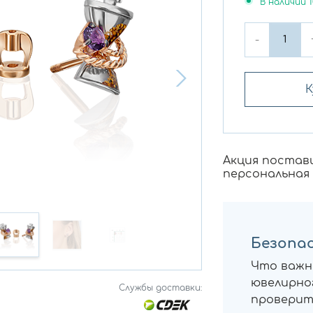
В наличии
1
-
К
Акция постав
персональная
Безопас
Что важн
ювелирног
Службы доставки:
проверит