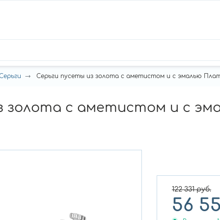
Серьги
Серьги пусеты из золота с аметистом и с эмалью Платин
з золота с аметистом и с эм
122 331
руб.
56 5