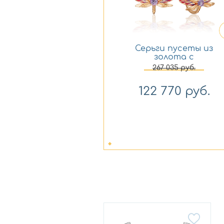
Серьги пусеты из
золота с
аметистом и с
267 035
руб.
эмалью Платина
02-4693-00-203-1110-57
122 770
руб.