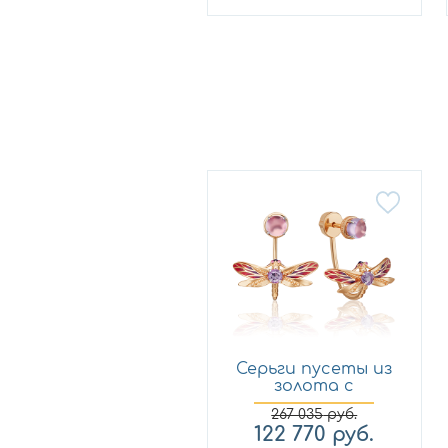
Серьги пусеты из
золота с
аметистом и...
267 035
руб.
122 770
руб.