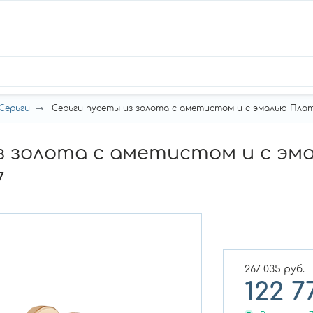
Серьги
Серьги пусеты из золота с аметистом и с эмалью Платин
з золота с аметистом и с эм
7
267 035
руб.
122 7