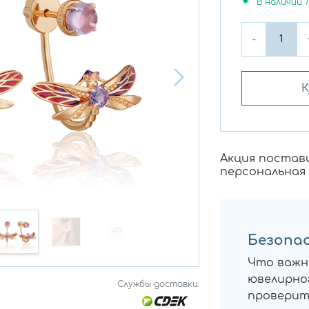
В наличии
-
К
Акция постав
персональная
Безопас
Что важн
ювелирног
Службы доставки:
проверит