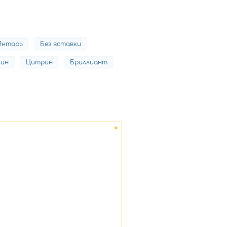
Янтарь
Без вставки
лин
Цитрин
Бриллиант