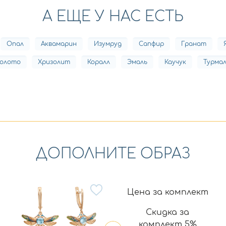
А ЕЩЕ У НАС ЕСТЬ
Опал
Аквамарин
Изумруд
Сапфир
Гранат
олото
Хризолит
Коралл
Эмаль
Каучук
Турма
ДОПОЛНИТЕ ОБРАЗ
Цена за комплект
Скидка за
комплект 5%