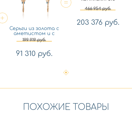
466 954
руб.
203 376
руб.
Серьги из золота с
аметистом и с
эмалью Платина
199 919
руб.
02-4685-00-203-1110-57
91 310
руб.
ПОХОЖИЕ ТОВАРЫ