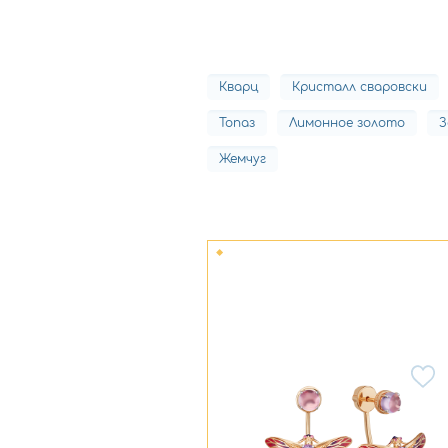
Кварц
Кристалл сваровски
Топаз
Лимонное золото
З
Жемчуг