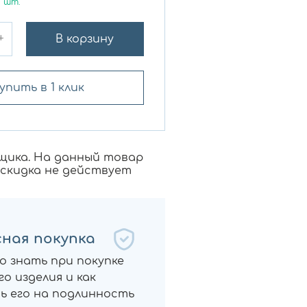
7
шт.
+
В корзину
упить в 1 клик
щика. На данный товар
 скидка не действует
ная покупка
о знать при покупке
о изделия и как
ь его на подлинность