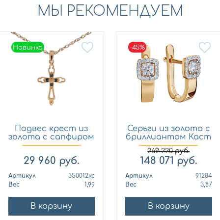
МЫ РЕКОМЕНДУЕМ
Новинка
-45%
Новинка
Подвес крест из
Серьги из золота с
золота с сапфиром
бриллиантом Каст
Кло...
ю...
269 220
руб.
29 960
руб.
148 071
руб.
Артикул
350012кс
Артикул
91284
Вес
1,99
Вес
3,87
В корзину
В корзину