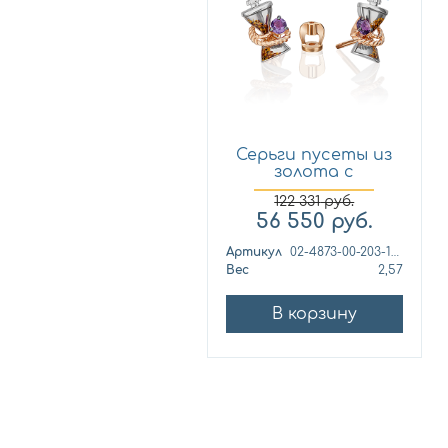
Серьги пусеты из
золота с
аметистом и...
122 331
руб.
56 550
руб.
Артикул
02-4873-00-203-1111
Вес
2,57
В корзину