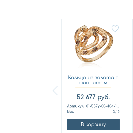
Кольцо из
Кольцо из золота с
лимонного золота
фианитом
с фианитом...
Платина 0...
57 460
руб.
52 677
руб.
ртикул
к1139л
Артикул
01-5879-00-404-1110
ес
4,42
Вес
3,16
В корзину
В корзину