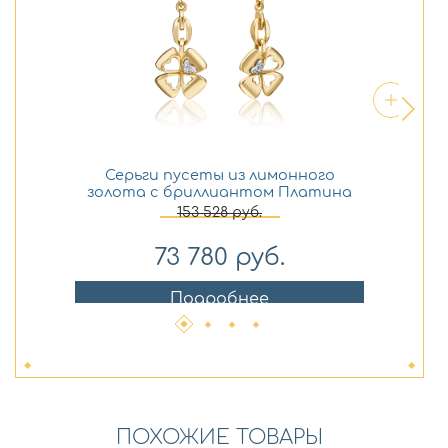
Серьги пусеты из лимонного
золота с бриллиантом Платина
бр
02-4820-00-101-1121
153 528
руб.
73 780
руб.
Подробнее
ПОХОЖИЕ ТОВАРЫ