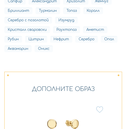
Сапфир
Александрит
Хризолит
Жемчуг
Бриллиант
Турмалин
Топаз
Коралл
Серебро с позолотой
Изумруд
Кристалл сваровски
Раухтопаз
Аметист
Рубин
Цитрин
Нефрит
Серебро
Опал
Аквамарин
Оникс
ДОПОЛНИТЕ ОБРАЗ