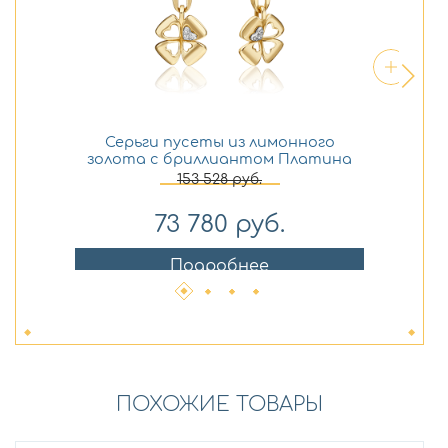
Серьги пусеты из лимонного
золота с бриллиантом Платина
бр
02-4820-00-101-1121
153 528
руб.
73 780
руб.
Подробнее
ПОХОЖИЕ ТОВАРЫ