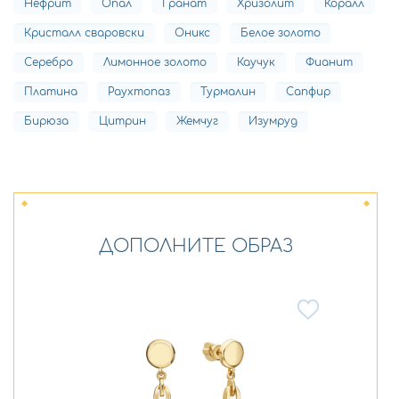
Нефрит
Опал
Гранат
Хризолит
Коралл
Кристалл сваровски
Оникс
Белое золото
Серебро
Лимонное золото
Каучук
Фианит
Платина
Раухтопаз
Турмалин
Сапфир
Бирюза
Цитрин
Жемчуг
Изумруд
ДОПОЛНИТЕ ОБРАЗ