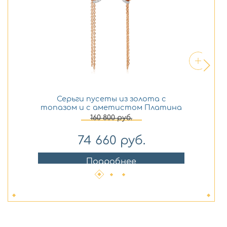
Серьги пусеты из золота с
С
топазом и с аметистом Платина
а
02-4763-00-225-1110-75
160 800
руб.
74 660
руб.
Подробнее