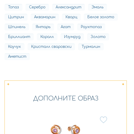
Топаз
Серебро
Александрит
Эмаль
Цитрин
Аквамарин
Кварц
Белое золото
Шпинель
Янтарь
Агат
Раухтопаз
Бриллиант
Коралл
Изумруд
Золото
Каучук
Кристалл сваровски
Турмалин
Аметист
ДОПОЛНИТЕ ОБРАЗ