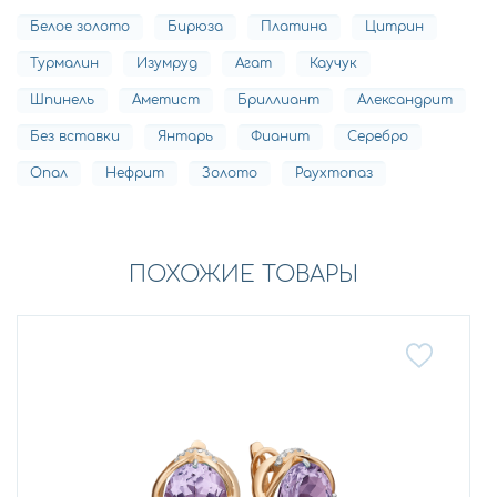
Белое золото
Бирюза
Платина
Цитрин
Турмалин
Изумруд
Агат
Каучук
Шпинель
Аметист
Бриллиант
Александрит
Без вставки
Янтарь
Фианит
Серебро
Опал
Нефрит
Золото
Раухтопаз
ПОХОЖИЕ ТОВАРЫ