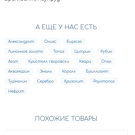
А ЕЩЕ У НАС ЕСТЬ
Александрит
Оникс
Бирюза
Лимонное золото
Топаз
Цитрин
Рубин
Агат
Кристалл сваровски
Кварц
Опал
Аквамарин
Эмаль
Коралл
Бриллиант
Турмалин
Серебро
Хризолит
Раухтопаз
Нефрит
ПОХОЖИЕ ТОВАРЫ