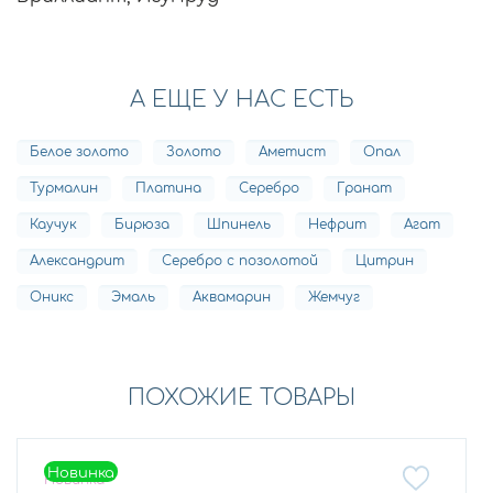
А ЕЩЕ У НАС ЕСТЬ
Белое золото
Золото
Аметист
Опал
Турмалин
Платина
Серебро
Гранат
Каучук
Бирюза
Шпинель
Нефрит
Агат
Александрит
Серебро с позолотой
Цитрин
Оникс
Эмаль
Аквамарин
Жемчуг
ПОХОЖИЕ ТОВАРЫ
Новинка
Новинка