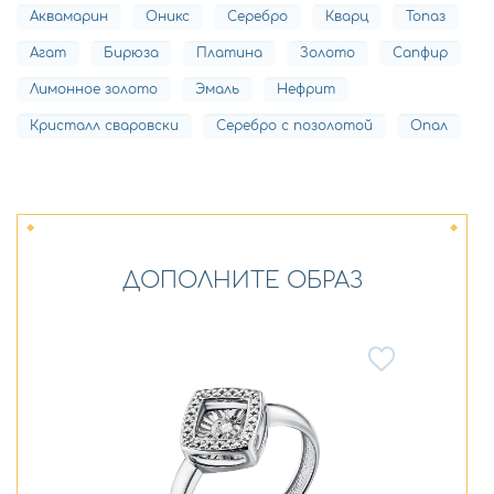
Аквамарин
Оникс
Серебро
Кварц
Топаз
Агат
Бирюза
Платина
Золото
Сапфир
Лимонное золото
Эмаль
Нефрит
Кристалл сваровски
Серебро с позолотой
Опал
ДОПОЛНИТЕ ОБРАЗ