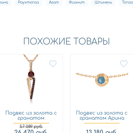
тина
Раухтопаз
Агат
Фианит
Шпинель
Топаз
ПОХОЖИЕ ТОВАРЫ
Подвес из золота с
Подвес из золота с
гранатом
гранатом Арина
Платина 0...
104...
57 089
руб.
26 470
руб.
13 180
руб.