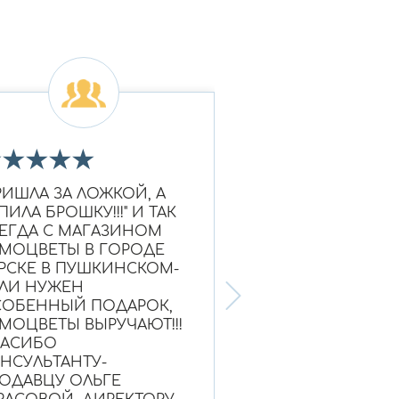
★
★
★
★
★
★
★
★
★
★
РИШЛА ЗА ЛОЖКОЙ, А
Очень красивое к
ПИЛА БРОШКУ!!!" И ТАК
Ношу уже больше
ЕГДА С МАГАЗИНОМ
выглядит как нов
МОЦВЕТЫ В ГОРОДЕ
Надежный магази
РСКЕ В ПУШКИНСКОМ-
ЛИ НУЖЕН
ОБЕННЫЙ ПОДАРОК,
МОЦВЕТЫ ВЫРУЧАЮТ!!!
ПАСИБО
НСУЛЬТАНТУ-
Ольга, г. Нефтею
ОДАВЦУ ОЛЬГЕ