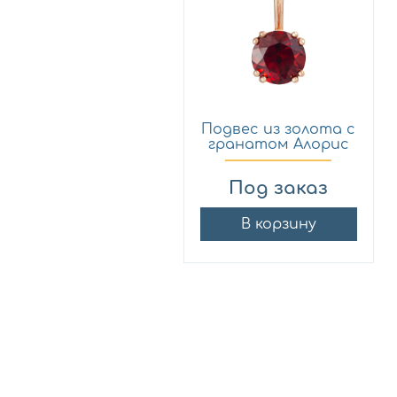
Подвес из золота с
гранатом Алорис
03...
Под заказ
В корзину