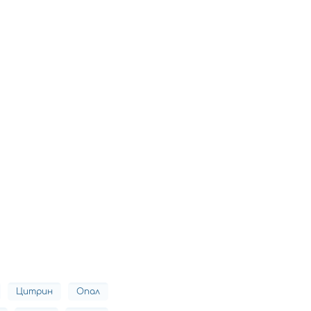
Цитрин
Опал