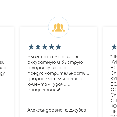
★
★
★
★
★
Благодарю магазин за
"П
ги
аккуратную и быструю
КУ
ошо
отправку заказа,
ВС
ду
предусмотрительность и
СА
доброжелательность к
КУ
клиентам, удачи и
ЕС
процветания!
ОС
СА
С
КО
Александровна, г. Джубга
ПР