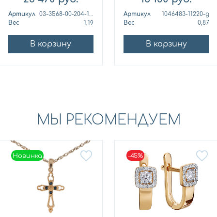
Артикул
03-3568-00-204-1110
Артикул
1046483-11220-g
Вес
1,19
Вес
0,87
В корзину
В корзину
МЫ РЕКОМЕНДУЕМ
Новинка
-45%
Новинка