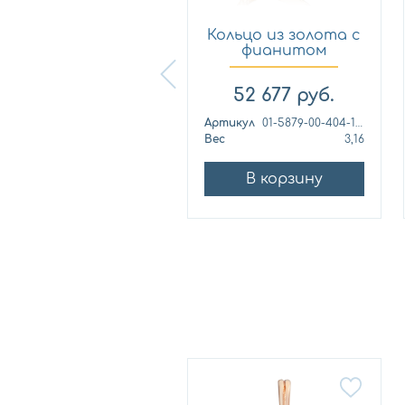
Кольцо из
Кольцо из золота с
лимонного золота
фианитом
с фианитом...
Платина 0...
57 460
руб.
52 677
руб.
ртикул
к1139л
Артикул
01-5879-00-404-1110
ес
4,42
Вес
3,16
В корзину
В корзину