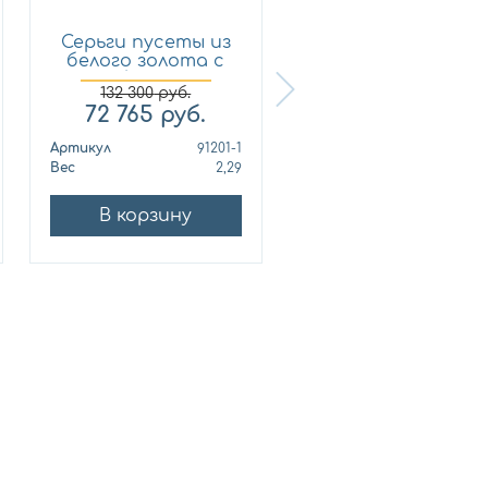
Серьги пусеты из
Кольцо из
белого золота с
лимонного золот
брил...
с бриллиан...
132 300
руб.
72 765
руб.
321 210
руб.
Артикул
91201-1
Артикул
010678
Вес
2,29
Вес
10
В корзину
В корзину