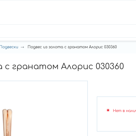
Подвески
Подвес из золота с гранатом Алорис 030360
а с гранатом Алорис 030360
Нет в нали