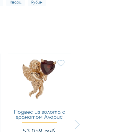
Кварц
Рубин
Подвес из золота с
Подвес из золота
гранатом Алорис
гранатом Алори
03...
03...
53 059
руб.
11 240
руб.