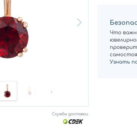
Безопас
Что важн
ювелирног
проверит
самостоя
Узнать п
Службы доставки: