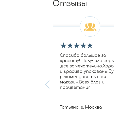
Отзывы
★
★
★
★
★
★
★
 огромное Ирине
Спасибо большое за
овне за подбор
красоту! Получила серь
 бриллиантам в
,все замечательно.Хор
для моей мамы,
и красиво упакованы.Бу
нравилось
рекомендовать ваш
ание, очень
магазин.Всех благ и
 консультант!
процветания!
 , г. Белгород
Татьяна, г. Москва