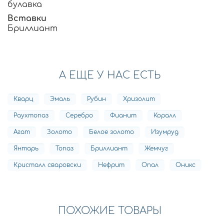
булавка
Вставки
Бриллиант
А ЕЩЕ У НАС ЕСТЬ
Кварц
Эмаль
Рубин
Хризолит
Раухтопаз
Серебро
Фианит
Коралл
Агат
Золото
Белое золото
Изумруд
Янтарь
Топаз
Бриллиант
Жемчуг
Кристалл сваровски
Нефрит
Опал
Оникс
ПОХОЖИЕ ТОВАРЫ