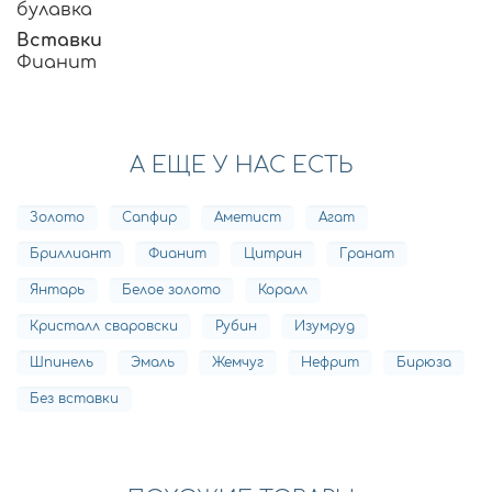
булавка
Вставки
Фианит
А ЕЩЕ У НАС ЕСТЬ
Золото
Сапфир
Аметист
Агат
Бриллиант
Фианит
Цитрин
Гранат
Янтарь
Белое золото
Коралл
Кристалл сваровски
Рубин
Изумруд
Шпинель
Эмаль
Жемчуг
Нефрит
Бирюза
Без вставки