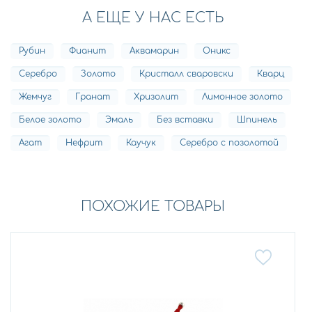
А ЕЩЕ У НАС ЕСТЬ
Рубин
Фианит
Аквамарин
Оникс
Серебро
Золото
Кристалл сваровски
Кварц
Жемчуг
Гранат
Хризолит
Лимонное золото
Белое золото
Эмаль
Без вставки
Шпинель
Агат
Нефрит
Каучук
Серебро с позолотой
ПОХОЖИЕ ТОВАРЫ