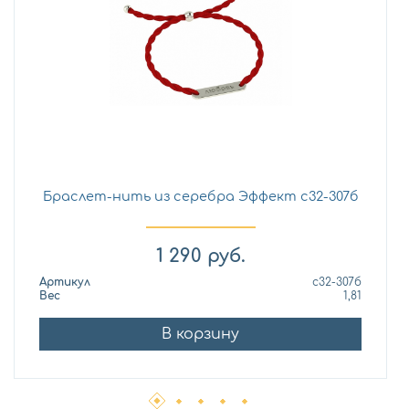
Браслет-нить из серебра Эффект с32-307б
1 290
руб.
Артикул
с32-307б
Вес
1,81
В корзину