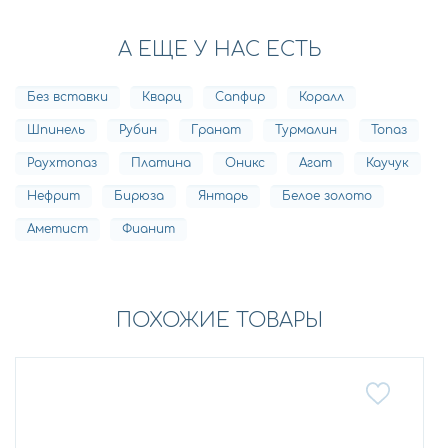
А ЕЩЕ У НАС ЕСТЬ
Без вставки
Кварц
Сапфир
Коралл
Шпинель
Рубин
Гранат
Турмалин
Топаз
Раухтопаз
Платина
Оникс
Агат
Каучук
Нефрит
Бирюза
Янтарь
Белое золото
Аметист
Фианит
ПОХОЖИЕ ТОВАРЫ