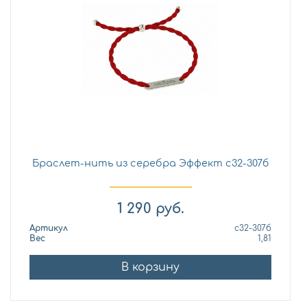
Браслет-нить из серебра Эффект с32-307б
1 290
руб.
Артикул
с32-307б
Вес
1,81
В корзину