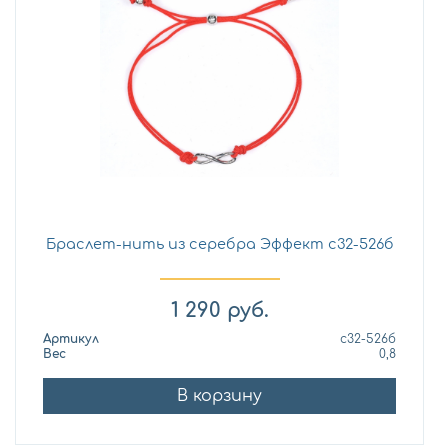
Браслет-нить из серебра Эффект с32-526б
1 290
руб.
Артикул
с32-526б
Вес
0,8
В корзину