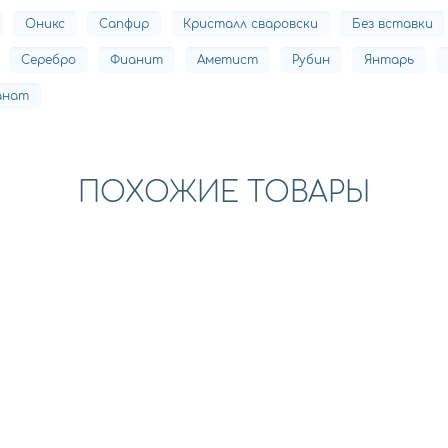
Оникс
Сапфир
Кристалл сваровски
Без вставки
Серебро
Фианит
Аметист
Рубин
Янтарь
анат
ПОХОЖИЕ ТОВАРЫ