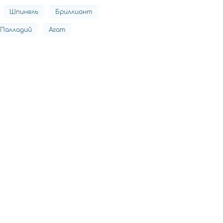
Шпинель
Бриллиант
Палладий
Агат