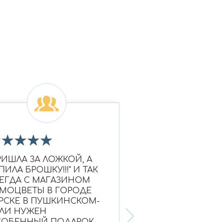
★
★
★
★
★
★
★
★
★
★
РИШЛА ЗА ЛОЖКОЙ, А
Очень красивое к
ПИЛА БРОШКУ!!!" И ТАК
Ношу уже больше
ЕГДА С МАГАЗИНОМ
выглядит как нов
МОЦВЕТЫ В ГОРОДЕ
Надежный магази
РСКЕ В ПУШКИНСКОМ-
ЛИ НУЖЕН
ОБЕННЫЙ ПОДАРОК,