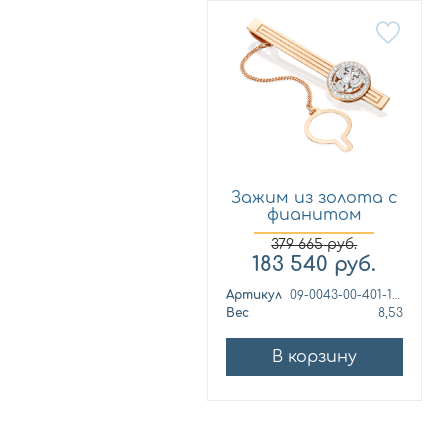
Зажим из золота с
фианитом
Платина 09...
379 665
руб.
183 540
руб.
Артикул
09-0043-00-401-1111-03
Вес
8,53
В корзину