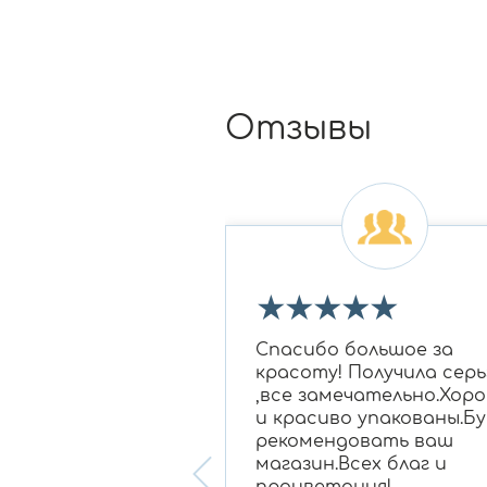
Отзывы
★
★
★
★
★
★
★
 огромное Ирине
Спасибо большое за
овне за подбор
красоту! Получила серь
 бриллиантам в
,все замечательно.Хор
для моей мамы,
и красиво упакованы.Бу
нравилось
рекомендовать ваш
ание, очень
магазин.Всех благ и
 консультант!
процветания!