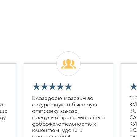
★
★
★
★
★
Благодарю магазин за
"П
ги
аккуратную и быструю
КУ
ошо
отправку заказа,
ВС
ду
предусмотрительность и
СА
доброжелательность к
КУ
клиентам, удачи и
ЕС
процветания!
ОС