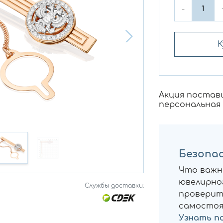
-
К
Акция постав
персональная
Безопас
Что важн
ювелирног
Службы доставки:
проверит
самостоя
Узнать п