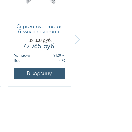
Серьги пусеты из
Кольцо из
белого золота с
лимонного золот
брил...
с бриллиан...
132 300
руб.
72 765
руб.
321 210
руб.
Артикул
91201-1
Артикул
010678
Вес
2,29
Вес
10
В корзину
В корзину