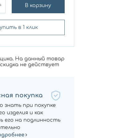
+
В корзину
упить в 1 клик
щика. На данный товар
 скидка не действует
ная покупка
о знать при покупке
о изделия и как
ь его на подлинность
тельно
одробнее