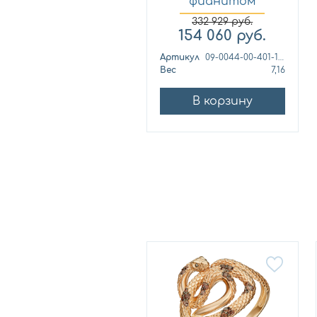
фианитом
Платина 09...
332 929
руб.
154 060
руб.
Артикул
09-0044-00-401-1110-03
Вес
7,16
В корзину