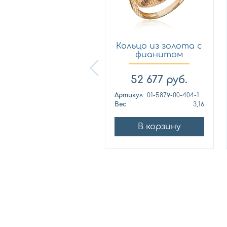
Кольцо из
Кольцо из золота с
лимонного золота
фианитом
с фианитом...
Платина 0...
57 460
руб.
52 677
руб.
ртикул
к1139л
Артикул
01-5879-00-404-1110
ес
4,42
Вес
3,16
В корзину
В корзину