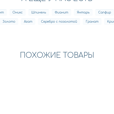
нт
Оникс
Шпинель
Фианит
Янтарь
Сапфир
Золото
Агат
Серебро с позолотой
Гранат
Кри
ПОХОЖИЕ ТОВАРЫ