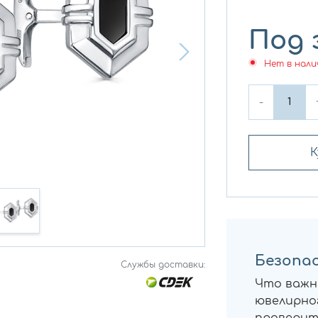
Под 
Нет в нали
-
К
Безопас
Службы доставки:
Что важн
ювелирног