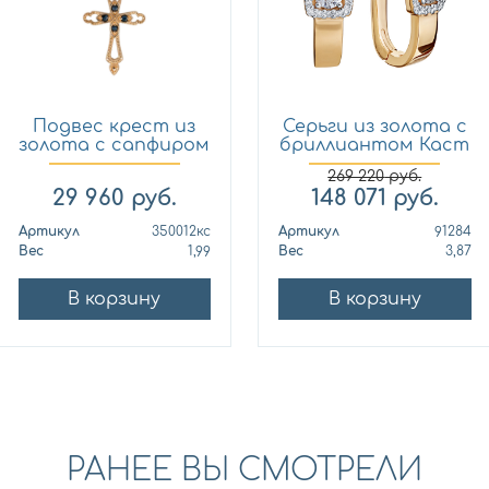
Подвес крест из
Серьги из золота с
золота с сапфиром
бриллиантом Каст
Кло...
ю...
269 220
руб.
29 960
руб.
148 071
руб.
Артикул
350012кс
Артикул
91284
Вес
1,99
Вес
3,87
В корзину
В корзину
РАНЕЕ ВЫ СМОТРЕЛИ