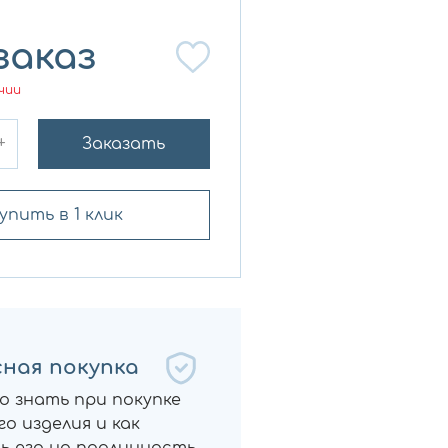
заказ
чии
+
Заказать
упить в 1 клик
ная покупка
о знать при покупке
о изделия и как