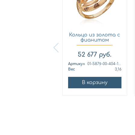
Кольцо из
Кольцо из золота с
лимонного золота
фианитом
с фианитом...
Платина 0...
57 460
руб.
52 677
руб.
ртикул
к1139л
Артикул
01-5879-00-404-1110
ес
4,42
Вес
3,16
В корзину
В корзину