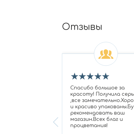
Отзывы
★
★
★
★
★
★
★
 огромное Ирине
Спасибо большое за
овне за подбор
красоту! Получила серь
 бриллиантам в
,все замечательно.Хор
для моей мамы,
и красиво упакованы.Бу
нравилось
рекомендовать ваш
ание, очень
магазин.Всех благ и
 консультант!
процветания!