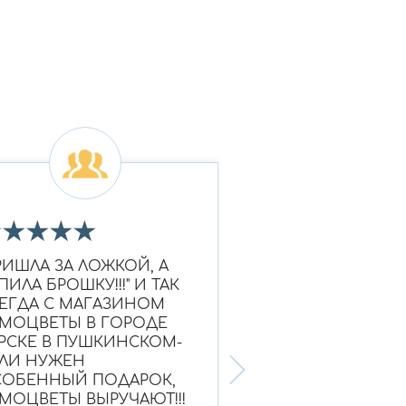
★
★
★
★
★
★
★
★
★
★
РИШЛА ЗА ЛОЖКОЙ, А
Очень красивое к
ПИЛА БРОШКУ!!!" И ТАК
Ношу уже больше
ЕГДА С МАГАЗИНОМ
выглядит как нов
МОЦВЕТЫ В ГОРОДЕ
Надежный магази
РСКЕ В ПУШКИНСКОМ-
ЛИ НУЖЕН
ОБЕННЫЙ ПОДАРОК,
МОЦВЕТЫ ВЫРУЧАЮТ!!!