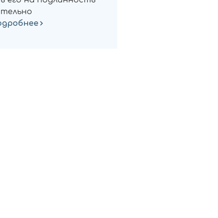
ь его на подлинность
тельно
одробнее