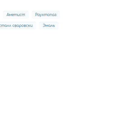
Аметист
Раухтопаз
сталл сваровски
Эмаль