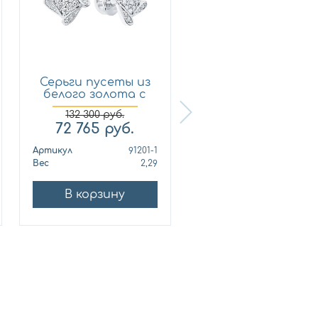
Серьги пусеты из
Кольцо из
белого золота с
лимонного золот
брил...
с бриллиан...
132 300
руб.
72 765
руб.
321 210
руб.
Артикул
91201-1
Артикул
010678
Вес
2,29
Вес
10
В корзину
В корзину