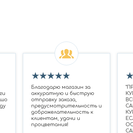
★
★
★
★
★
Благодарю магазин за
"П
ги
аккуратную и быструю
КУ
ошо
отправку заказа,
ВС
ду
предусмотрительность и
СА
доброжелательность к
КУ
клиентам, удачи и
ЕС
процветания!
ОС
СА