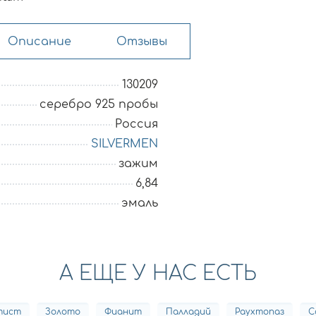
Описание
Отзывы
130209
серебро 925 пробы
Россия
SILVERMEN
зажим
6,84
эмаль
А ЕЩЕ У НАС ЕСТЬ
тист
Золото
Фианит
Палладий
Раухтопаз
С