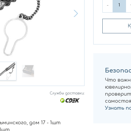
-
К
Безопас
Что важн
ювелирног
Службы доставки:
проверит
самостоя
Узнать п
минского, дом 17 - 1шт
 1шт