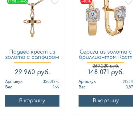
Новинка
-45%
Новинка
Подвес крест из
Серьги из золота с
золота с сапфиром
бриллиантом Каст
Кло...
ю...
269 220
руб.
29 960
руб.
148 071
руб.
Артикул
350012кс
Артикул
91284
Вес
1,99
Вес
3,87
В корзину
В корзину