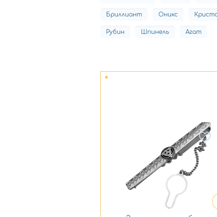
Бриллиант
Оникс
Криста
Рубин
Шпинель
Агат