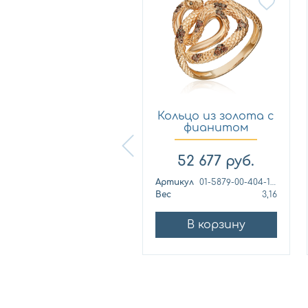
Кольцо из
Кольцо из золота с
лимонного золота
фианитом
с фианитом...
Платина 0...
57 460
руб.
52 677
руб.
ртикул
к1139л
Артикул
01-5879-00-404-1110
ес
4,42
Вес
3,16
В корзину
В корзину