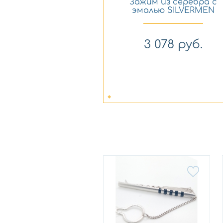
Зажим из серебра с
эмалью SILVERMEN
130209
3 078
руб.