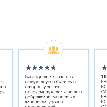
★
★
★
★
★
Благодарю магазин за
"П
ги
аккуратную и быструю
КУ
ошо
отправку заказа,
ВС
ду
предусмотрительность и
СА
доброжелательность к
КУ
клиентам, удачи и
ЕС
процветания!
ОС