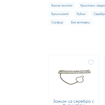
Белое золото
Кристалл сваро
Бриллиант
Рубин
Серебр
Сапфир
Без вставки
Зажим из серебра с