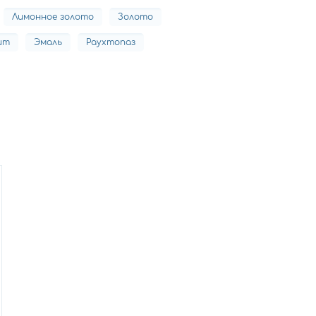
Лимонное золото
Золото
ит
Эмаль
Раухтопаз