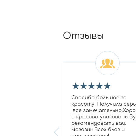
Отзывы
★
★
★
★
★
★
★
 огромное Ирине
Спасибо большое за
овне за подбор
красоту! Получила серь
 бриллиантам в
,все замечательно.Хор
для моей мамы,
и красиво упакованы.Бу
нравилось
рекомендовать ваш
ание, очень
магазин.Всех благ и
 консультант!
процветания!