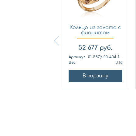
Кольцо из
Кольцо из золота с
лимонного золота
фианитом
с фианитом...
Платина 0...
57 460
руб.
52 677
руб.
ртикул
к1139л
Артикул
01-5879-00-404-1110
ес
4,42
Вес
3,16
В корзину
В корзину