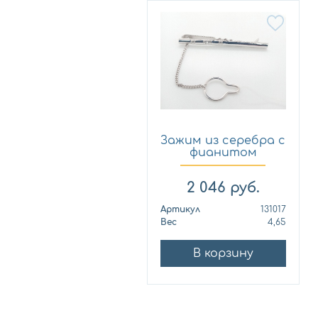
Зажим из серебра с
фианитом
SILVERMEN...
2 046
руб.
Артикул
131017
Вес
4,65
В корзину