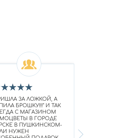
★
★
★
★
★
★
★
★
★
★
РИШЛА ЗА ЛОЖКОЙ, А
Очень красивое к
ПИЛА БРОШКУ!!!" И ТАК
Ношу уже больше
ЕГДА С МАГАЗИНОМ
выглядит как нов
МОЦВЕТЫ В ГОРОДЕ
Надежный магази
РСКЕ В ПУШКИНСКОМ-
ЛИ НУЖЕН
ОБЕННЫЙ ПОДАРОК,