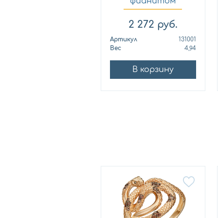
фианитом
SILVERMEN...
2 272
руб.
Артикул
131001
Вес
4,94
В корзину