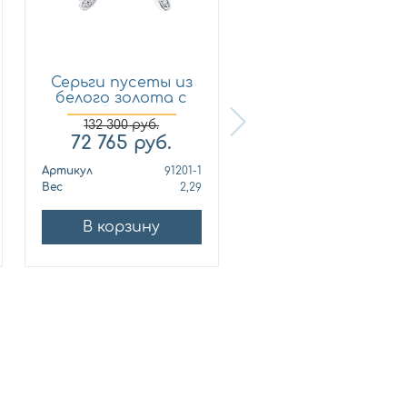
Серьги пусеты из
Кольцо из
белого золота с
лимонного золот
брил...
с бриллиан...
132 300
руб.
72 765
руб.
321 210
руб.
Артикул
91201-1
Артикул
010678
Вес
2,29
Вес
10
В корзину
В корзину