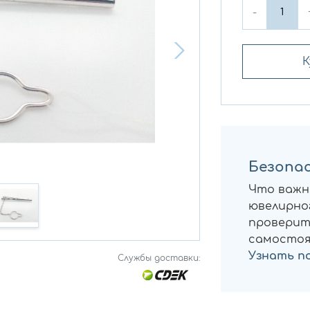
-
К
Безопас
Что важн
ювелирног
проверит
самостоя
Узнать п
Службы доставки: