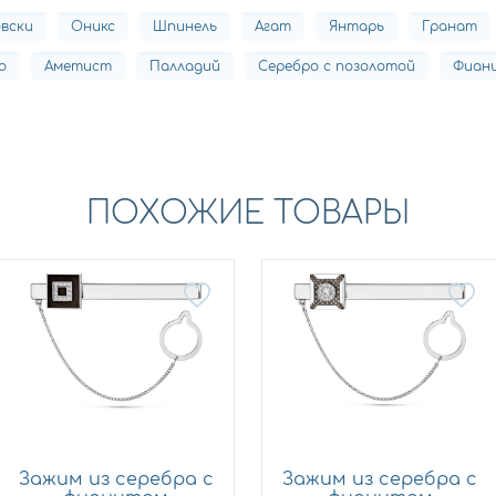
вски
Оникс
Шпинель
Агат
Янтарь
Гранат
о
Аметист
Палладий
Серебро с позолотой
Фиан
ПОХОЖИЕ ТОВАРЫ
Зажим из серебра с
Зажим из серебра с