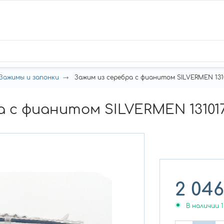
Зажимы и запонки
Зажим из серебра с фианитом SILVERMEN 131
а с фианитом SILVERMEN 13101
2 046
В наличии
1