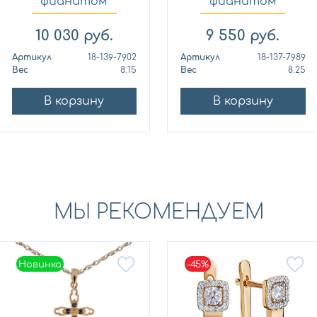
фианитом
фианитом
KABAROVSK...
KABAROVSK...
10 030
руб.
9 550
руб.
Артикул
18-139-7902
Артикул
18-137-7989
Вес
8.15
Вес
8.25
В корзину
В корзину
МЫ РЕКОМЕНДУЕМ
Новинка
-45%
Новинка