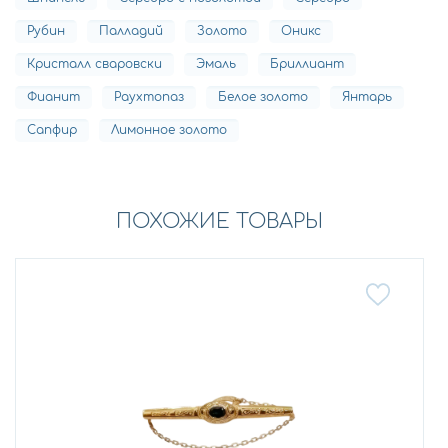
Рубин
Палладий
Золото
Оникс
Кристалл сваровски
Эмаль
Бриллиант
Фианит
Раухтопаз
Белое золото
Янтарь
Сапфир
Лимонное золото
ПОХОЖИЕ ТОВАРЫ