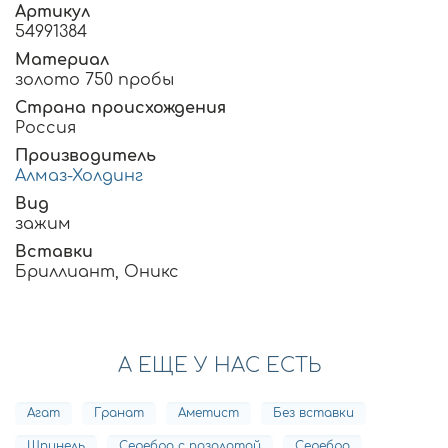
Артикул
54991384
Материал
золото 750 пробы
Страна происхождения
Россия
Производитель
Алмаз-Холдинг
Вид
зажим
Вставки
Бриллиант, Оникс
А ЕЩЕ У НАС ЕСТЬ
Агат
Гранат
Аметист
Без вставки
Шпинель
Серебро с позолотой
Серебро