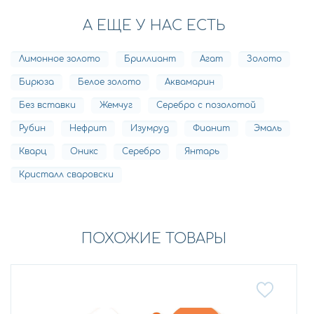
А ЕЩЕ У НАС ЕСТЬ
Лимонное золото
Бриллиант
Агат
Золото
Бирюза
Белое золото
Аквамарин
Без вставки
Жемчуг
Серебро с позолотой
Рубин
Нефрит
Изумруд
Фианит
Эмаль
Кварц
Оникс
Серебро
Янтарь
Кристалл сваровски
ПОХОЖИЕ ТОВАРЫ