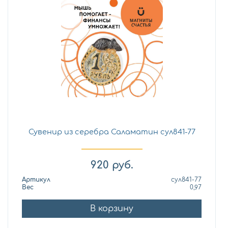
Сувенир из серебра Саламатин сул841-77
920
руб.
Артикул
сул841-77
Вес
0,97
В корзину