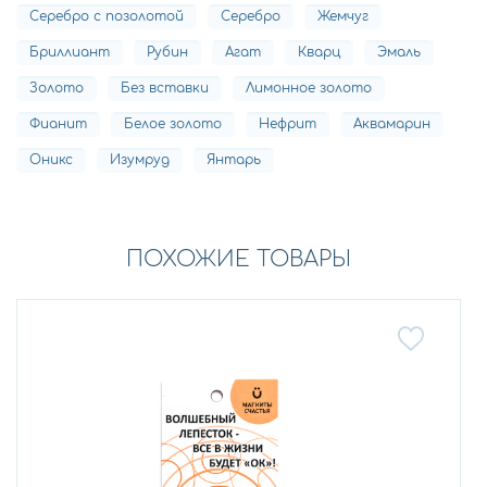
Серебро с позолотой
Серебро
Жемчуг
Бриллиант
Рубин
Агат
Кварц
Эмаль
Золото
Без вставки
Лимонное золото
Фианит
Белое золото
Нефрит
Аквамарин
Оникс
Изумруд
Янтарь
ПОХОЖИЕ ТОВАРЫ