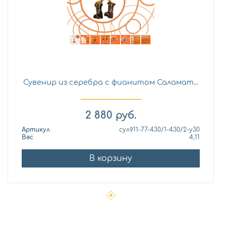
Сувенир из серебра с фианитом Саламат...
2 880
руб.
Артикул
сул911-77-430/1-430/2-у30
Вес
4,11
В корзину