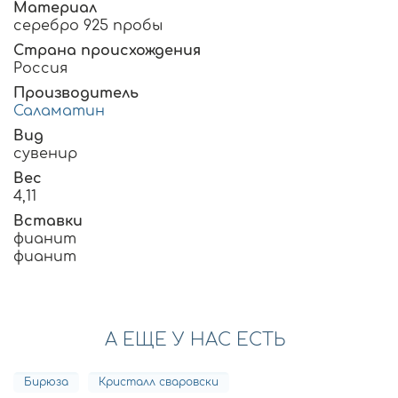
Материал
серебро 925 пробы
Страна происхождения
Россия
Производитель
Саламатин
Вид
сувенир
Вес
4,11
Вставки
фианит
фианит
А ЕЩЕ У НАС ЕСТЬ
Бирюза
Кристалл сваровски