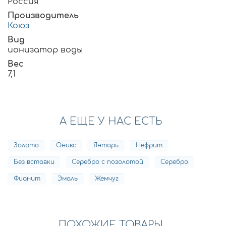
Россия
Производитель
Коюз
Вид
ионизатор воды
Вес
7,1
А ЕЩЕ У НАС ЕСТЬ
Золото
Оникс
Янтарь
Нефрит
Без вставки
Серебро с позолотой
Серебро
Фианит
Эмаль
Жемчуг
ПОХОЖИЕ ТОВАРЫ