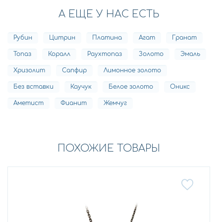
А ЕЩЕ У НАС ЕСТЬ
Рубин
Цитрин
Платина
Агат
Гранат
Топаз
Коралл
Раухтопаз
Золото
Эмаль
Хризолит
Сапфир
Лимонное золото
Без вставки
Каучук
Белое золото
Оникс
Аметист
Фианит
Жемчуг
ПОХОЖИЕ ТОВАРЫ