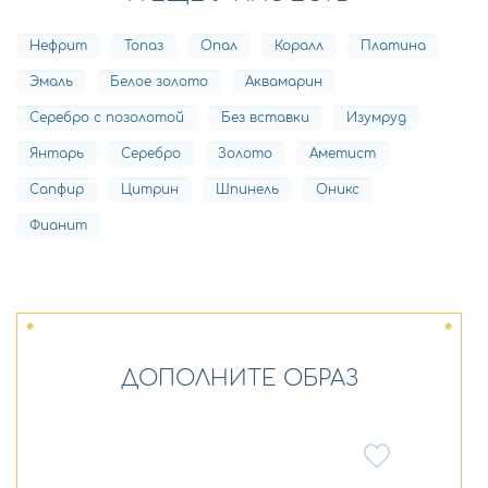
Нефрит
Топаз
Опал
Коралл
Платина
Эмаль
Белое золото
Аквамарин
Серебро с позолотой
Без вставки
Изумруд
Янтарь
Серебро
Золото
Аметист
Сапфир
Цитрин
Шпинель
Оникс
Фианит
ДОПОЛНИТЕ ОБРАЗ