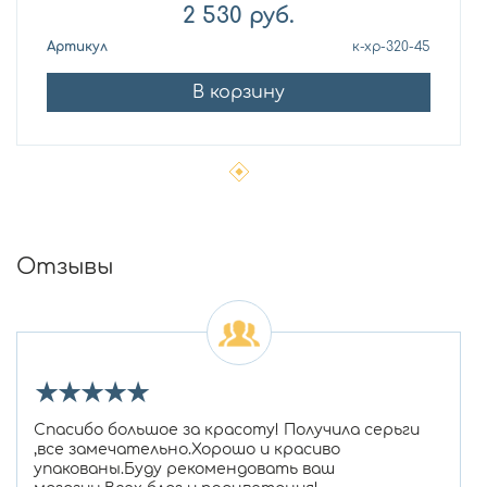
2 530
руб.
Артикул
к-хр-320-45
В корзину
Отзывы
★
★
★
★
★
Спасибо большое за красоту! Получила серьги
,все замечательно.Хорошо и красиво
упакованы.Буду рекомендовать ваш