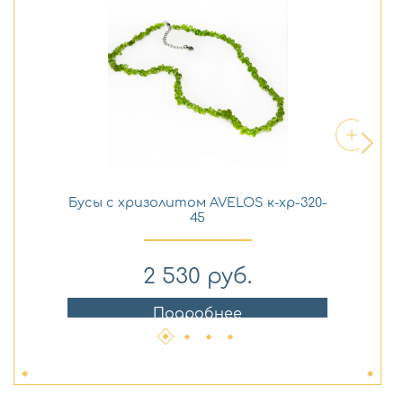
Бусы с хризолитом AVELOS к-хр-320-
Бр
45
2 530
руб.
Подробнее