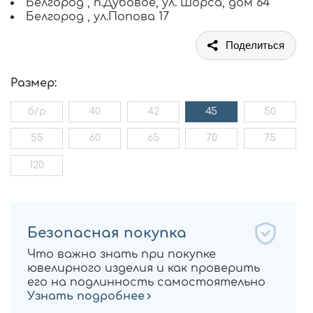
Белгород , п.Дубовое, ул. Шорса, дом 64
Белгород , ул.Попова 17
Поделиться
Размер:
б/р
40
42
45
50
55
60
65
70
75
120
Безопасная покупка
Что важно знать при покупке
ювелирного изделия и как проверить
его на подлинность самостоятельно
Узнать подробнее