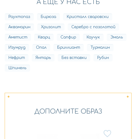
А ЕЩЕ У НАС ЕСТЬ
Раухтопаз
Бирюза
Кристалл сваровски
Аквамарин
Хризолит
Серебро с позолотой
Аметист
Кварц
Сапфир
Каучук
Эмаль
Изумруд
Опал
Бриллиант
Турмалин
Нефрит
Янтарь
Без вставки
Рубин
Шпинель
ДОПОЛНИТЕ ОБРАЗ