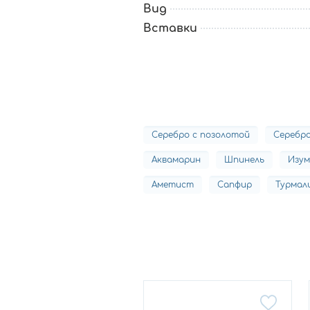
Вид
Вставки
Серебро с позолотой
Серебр
Аквамарин
Шпинель
Изум
Аметист
Сапфир
Турмал