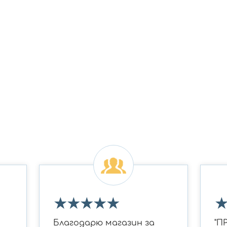
★
★
★
★
★
Благодарю магазин за
"П