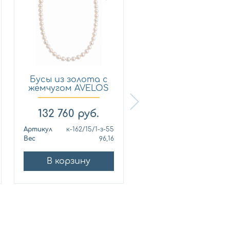
Бусы из золота с
Бусы из золота 
жемчугом AVELOS
жемчугом AVELO
к-16...
к-bl...
132 760
руб.
60 030
руб.
Артикул
к-162/15/1-з-55
Артикул
Вес
96,16
Вес
44,
В корзину
В корзину