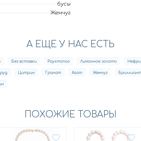
бусы
Жемчуг
А ЕЩЕ У НАС ЕСТЬ
о
Без вставки
Раухтопаз
Лимонное золото
Нефр
руд
Цитрин
Гранат
Агат
Жемчуг
Бриллиан
ин
ПОХОЖИЕ ТОВАРЫ