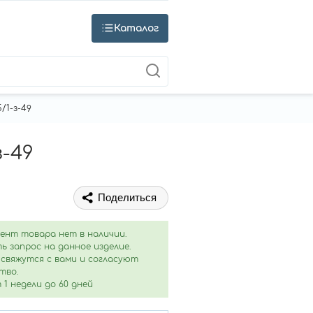
Каталог
/1-з-49
з-49
Поделиться
ент товара нет в наличии.
ь запрос на данное изделие.
свяжутся с вами и согласуют
тво.
1 недели до 60 дней