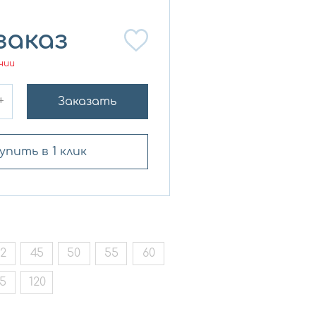
заказ
чии
+
Заказать
упить в 1 клик
2
45
50
55
60
5
120