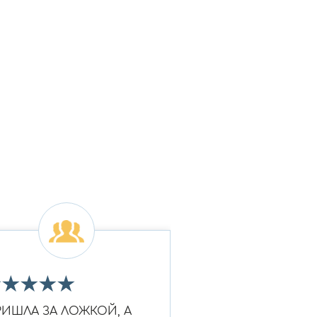
★
★
★
★
★
★
★
★
★
★
РИШЛА ЗА ЛОЖКОЙ, А
Очень красивое к