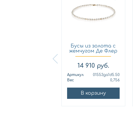
Бусы из золота с
Бусы из золота с
жемчугом Де Флер
жемчугом Де Флер
015...
015...
20 550
руб.
14 910
руб.
ртикул
01551ga1d4.43
Артикул
01553ga1d5.50
ес
0,971
Вес
0,756
В корзину
В корзину