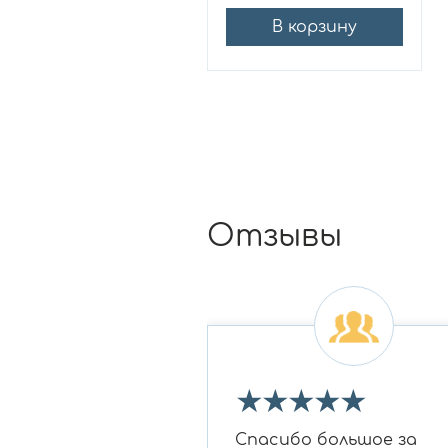
В корзину
Отзывы
★
★
★
★
★
★
★
 огромное Ирине
Спасибо большое за