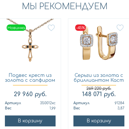
МЫ РЕКОМЕНДУЕМ
Новинка
-45%
Новинка
Подвес крест из
Серьги из золота с
золота с сапфиром
бриллиантом Каст
Кло...
ю...
269 220
руб.
29 960
руб.
148 071
руб.
Артикул
350012кс
Артикул
91284
Вес
1,99
Вес
3,87
В корзину
В корзину