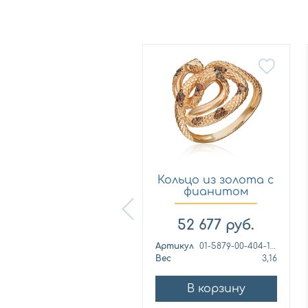
Кольцо из
Кольцо из золота с
лимонного золота
фианитом
с фианитом...
Платина 0...
57 460
руб.
52 677
руб.
ртикул
к1139л
Артикул
01-5879-00-404-1110
ес
4,42
Вес
3,16
В корзину
В корзину