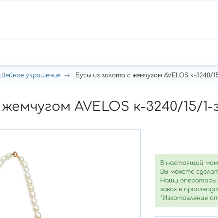
Шейное украшение
Бусы из золота с жемчугом AVELOS к-3240/15
 жемчугом AVELOS к-3240/15/1-
В настоящий мом
Вы можете сделат
Наши операторы 
заказ в производс
*Изготовление от 