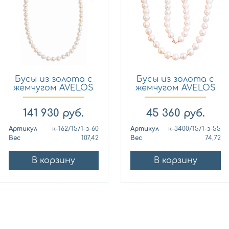
Бусы из золота с
Бусы из золота с
жемчугом AVELOS
жемчугом AVELOS
к-16...
к-34...
141 930
руб.
45 360
руб.
Артикул
к-162/15/1-з-60
Артикул
к-3400/15/1-з-55
Вес
107,42
Вес
74,72
В корзину
В корзину