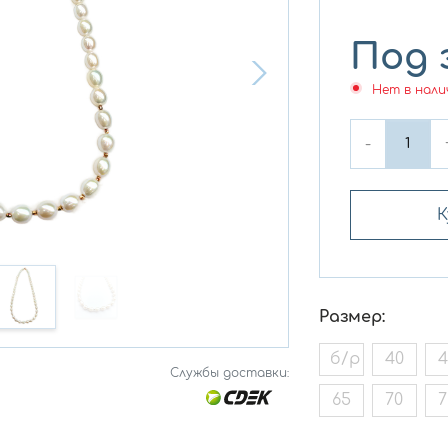
Под 
Нет в нали
-
К
Размер:
б/р
40
4
Службы доставки:
65
70
7