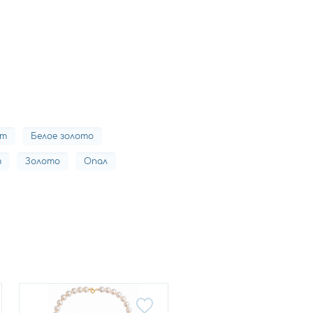
ит
Белое золото
т
Золото
Опал