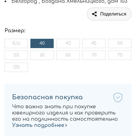
Белгород , Богдана Хмельницкого, дом 103
Поделиться
Размер:
б/р
40
42
45
50
55
60
65
70
75
120
Безопасная покупка
Что важно знать при покупке
ювелирного изделия и как проверить
его на подлинность самостоятельно
Узнать подробнее