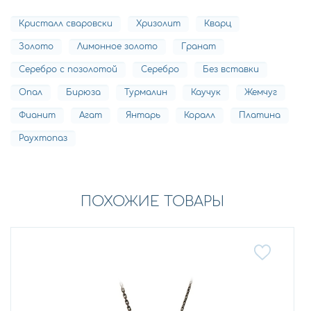
Кристалл сваровски
Хризолит
Кварц
Золото
Лимонное золото
Гранат
Серебро с позолотой
Серебро
Без вставки
Опал
Бирюза
Турмалин
Каучук
Жемчуг
Фианит
Агат
Янтарь
Коралл
Платина
Раухтопаз
ПОХОЖИЕ ТОВАРЫ