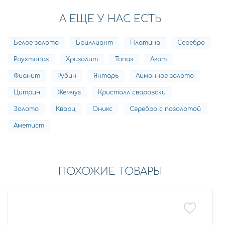
А ЕЩЕ У НАС ЕСТЬ
Белое золото
Бриллиант
Платина
Серебро
Раухтопаз
Хризолит
Топаз
Агат
Фианит
Рубин
Янтарь
Лимонное золото
Цитрин
Жемчуг
Кристалл сваровски
Золото
Кварц
Оникс
Серебро с позолотой
Аметист
ПОХОЖИЕ ТОВАРЫ