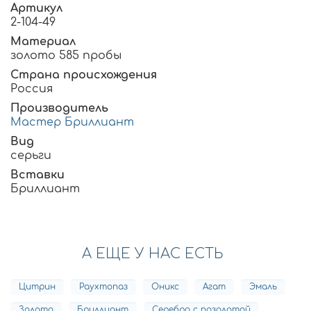
Артикул
2-104-49
Материал
золото 585 пробы
Страна происхождения
Россия
Производитель
Мастер Бриллиант
Вид
серьги
Вставки
Бриллиант
А ЕЩЕ У НАС ЕСТЬ
Цитрин
Раухтопаз
Оникс
Агат
Эмаль
Золото
Бриллиант
Серебро с позолотой