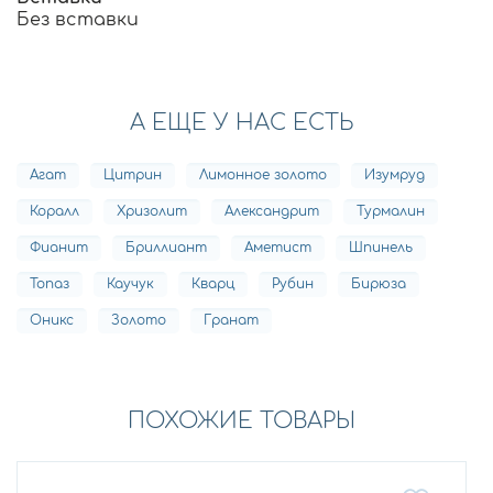
Без вставки
А ЕЩЕ У НАС ЕСТЬ
Агат
Цитрин
Лимонное золото
Изумруд
Коралл
Хризолит
Александрит
Турмалин
Фианит
Бриллиант
Аметист
Шпинель
Топаз
Каучук
Кварц
Рубин
Бирюза
Оникс
Золото
Гранат
ПОХОЖИЕ ТОВАРЫ