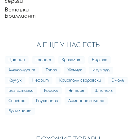
серьги
Вставки
Бриллиант
А ЕЩЕ У НАС ЕСТЬ
Цитрин
Гранат
Хризолит
Бирюза
Александрит
Топаз
Жемчуг
Изумруд
Каучук
Нефрит
Кристалл сваровски
Эмаль
Без вставки
Коралл
Янтарь
Шпинель
Серебро
Раухтопаз
Лимонное золото
Бриллиант