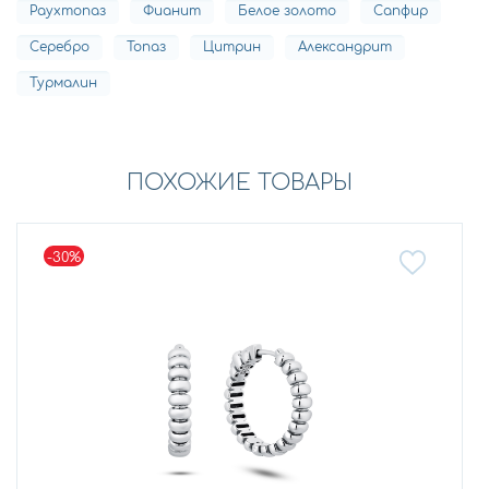
Раухтопаз
Фианит
Белое золото
Сапфир
Серебро
Топаз
Цитрин
Александрит
Турмалин
ПОХОЖИЕ ТОВАРЫ
-30%