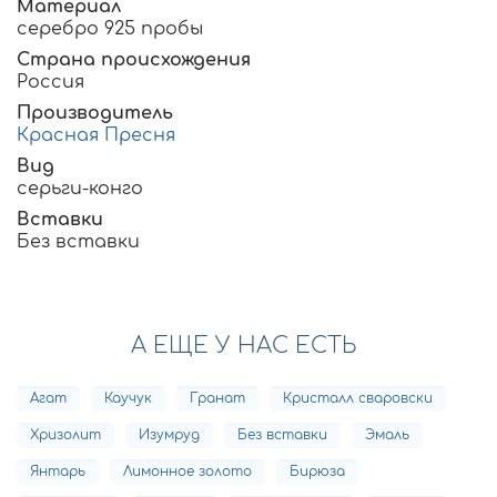
Материал
серебро 925 пробы
Страна происхождения
Россия
Производитель
Красная Пресня
Вид
серьги-конго
Вставки
Без вставки
А ЕЩЕ У НАС ЕСТЬ
Агат
Каучук
Гранат
Кристалл сваровски
Хризолит
Изумруд
Без вставки
Эмаль
Янтарь
Лимонное золото
Бирюза