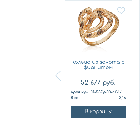
Кольцо из
Кольцо из золота с
лимонного золота
фианитом
с фианитом...
Платина 0...
57 460
руб.
52 677
руб.
ртикул
к1139л
Артикул
01-5879-00-404-1110
ес
4,42
Вес
3,16
В корзину
В корзину