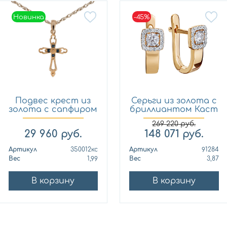
Новинка
-45%
Новинка
Подвес крест из
Серьги из золота с
золота с сапфиром
бриллиантом Каст
Кло...
ю...
269 220
руб.
29 960
руб.
148 071
руб.
Артикул
350012кс
Артикул
91284
Вес
1,99
Вес
3,87
В корзину
В корзину