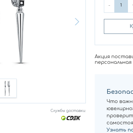
-
К
Акция постав
персональная
Безопас
Что важн
ювелирног
Службы доставки:
проверит
самостоя
Узнать п