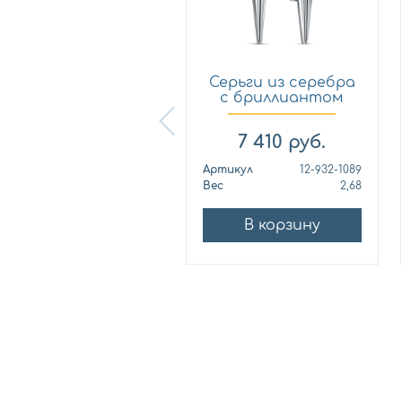
Серьги из серебра
Серьги из серебра
с бриллиантом
с бриллиантом
KABAR...
KABAR...
34 030
руб.
7 410
руб.
ртикул
12-216-1089
Артикул
12-932-1089
ес
7,88
Вес
2,68
В корзину
В корзину