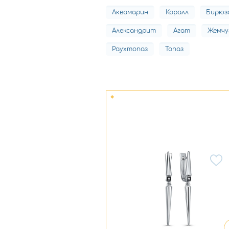
Аквамарин
Коралл
Бирюз
Александрит
Агат
Жемчу
Раухтопаз
Топаз