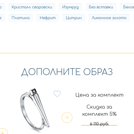
а
Кристалл сваровски
Изумруд
Без вставки
Бело
г
Платина
Нефрит
Цитрин
Лимонное золото
ДОПОЛНИТЕ ОБРАЗ
Цена за комплект
Скидка за
комплект 5%
6 110
руб.