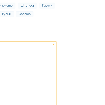
е золото
Шпинель
Каучук
Рубин
Золото