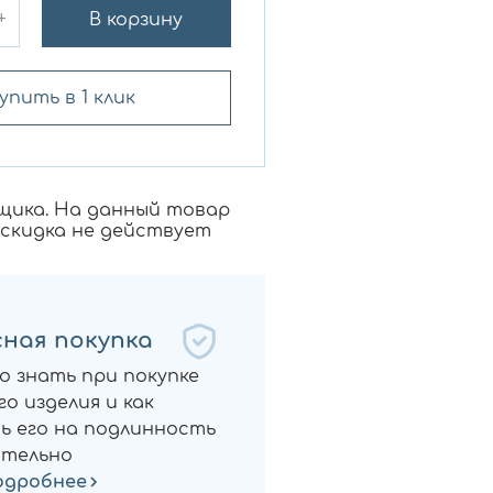
+
В корзину
упить в 1 клик
щика. На данный товар
 скидка не действует
ная покупка
о знать при покупке
о изделия и как
ь его на подлинность
тельно
одробнее