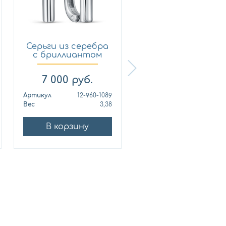
Серьги из серебра
Серьги из серебр
с бриллиантом
с бриллиантом
KABAR...
KABAR...
7 000
руб.
34 030
руб.
Артикул
12-960-1089
Артикул
12-216-1
Вес
3,38
Вес
7
В корзину
В корзину