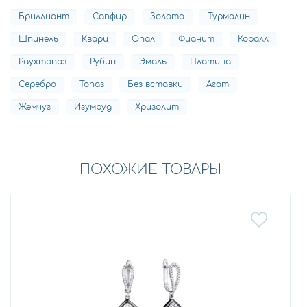
Бриллиант
Сапфир
Золото
Турмалин
Шпинель
Кварц
Опал
Фианит
Коралл
Раухтопаз
Рубин
Эмаль
Платина
Серебро
Топаз
Без вставки
Агат
Жемчуг
Изумруд
Хризолит
ПОХОЖИЕ ТОВАРЫ