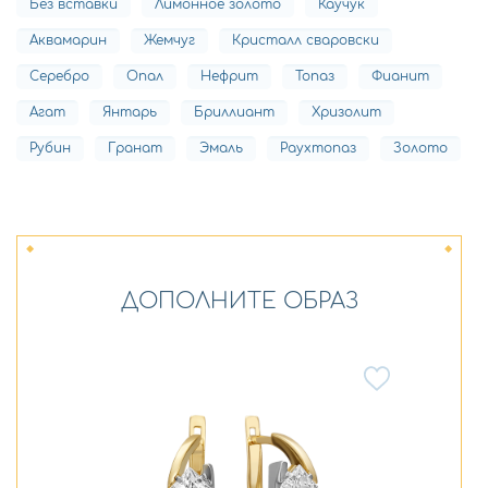
Без вставки
Лимонное золото
Каучук
Аквамарин
Жемчуг
Кристалл сваровски
Серебро
Опал
Нефрит
Топаз
Фианит
Агат
Янтарь
Бриллиант
Хризолит
Рубин
Гранат
Эмаль
Раухтопаз
Золото
ДОПОЛНИТЕ ОБРАЗ