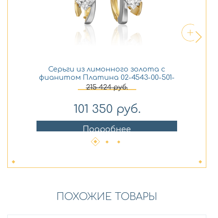
Серьги из лимонного золота с
По
фианитом Платина 02-4543-00-501-
з
1121-38
215 424
руб.
101 350
руб.
Подробнее
ПОХОЖИЕ ТОВАРЫ