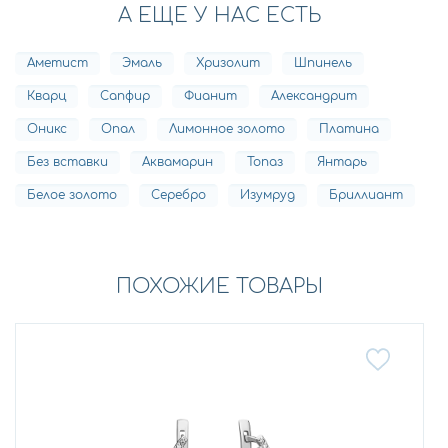
А ЕЩЕ У НАС ЕСТЬ
Аметист
Эмаль
Хризолит
Шпинель
Кварц
Сапфир
Фианит
Александрит
Оникс
Опал
Лимонное золото
Платина
Без вставки
Аквамарин
Топаз
Янтарь
Белое золото
Серебро
Изумруд
Бриллиант
ПОХОЖИЕ ТОВАРЫ