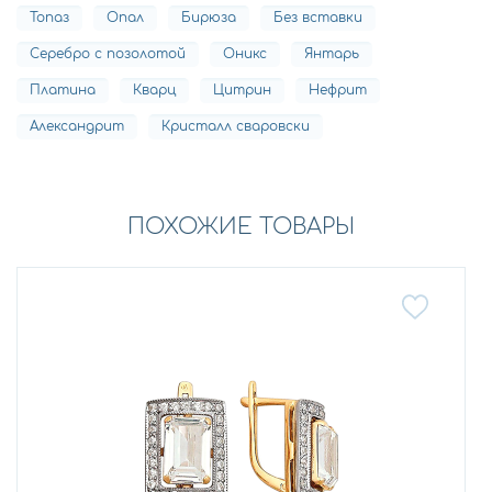
Топаз
Опал
Бирюза
Без вставки
Серебро с позолотой
Оникс
Янтарь
Платина
Кварц
Цитрин
Нефрит
Александрит
Кристалл сваровски
ПОХОЖИЕ ТОВАРЫ