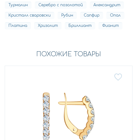
Турмалин
Серебро с позолотой
Александрит
Кристалл сваровски
Рубин
Сапфир
Опал
Платина
Хризолит
Бриллиант
Фианит
ПОХОЖИЕ ТОВАРЫ