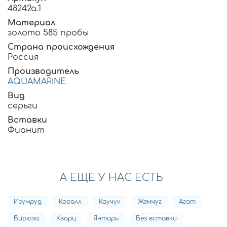
48242а.1
Материал
золото 585 пробы
Страна происхождения
Россия
Производитель
AQUAMARINE
Вид
серьги
Вставки
Фианит
А ЕЩЕ У НАС ЕСТЬ
Изумруд
Коралл
Каучук
Жемчуг
Агат
Бирюза
Кварц
Янтарь
Без вставки