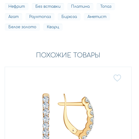
Нефрит
Без вставки
Платина
Топаз
Агат
Раухтопаз
Бирюза
Аметист
Белое золото
Кварц
ПОХОЖИЕ ТОВАРЫ