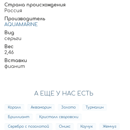
Страна происхождения
Россия
Производитель
AQUAMARINE
Вид
серьги
Вес
2,46
Вставки
фианит
А ЕЩЕ У НАС ЕСТЬ
Коралл
Аквамарин
Золото
Турмалин
Бриллиант
Кристалл сваровски
Серебро с позолотой
Оникс
Каучук
Жемчуг