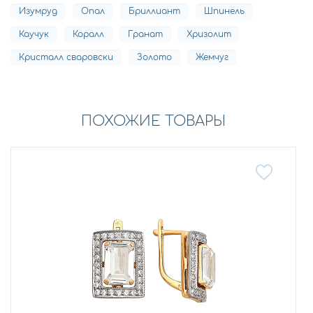
Изумруд
Опал
Бриллиант
Шпинель
Каучук
Коралл
Гранат
Хризолит
Кристалл сваровски
Золото
Жемчуг
ПОХОЖИЕ ТОВАРЫ