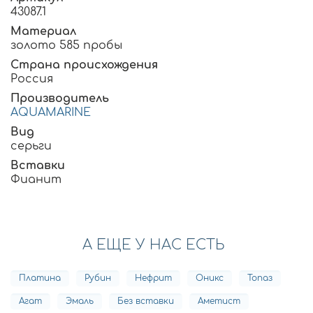
43087.1
Материал
золото 585 пробы
Страна происхождения
Россия
Производитель
AQUAMARINE
Вид
серьги
Вставки
Фианит
А ЕЩЕ У НАС ЕСТЬ
Платина
Рубин
Нефрит
Оникс
Топаз
Агат
Эмаль
Без вставки
Аметист