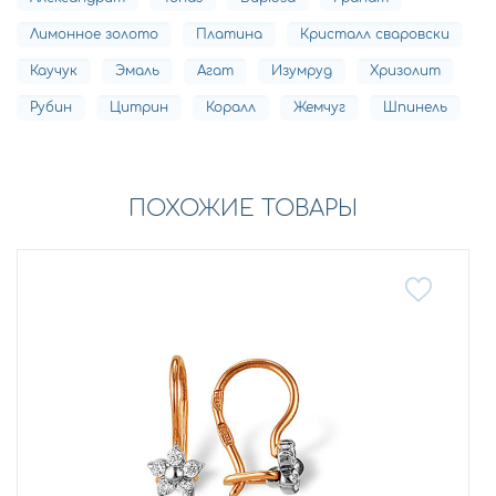
Лимонное золото
Платина
Кристалл сваровски
Каучук
Эмаль
Агат
Изумруд
Хризолит
Рубин
Цитрин
Коралл
Жемчуг
Шпинель
ПОХОЖИЕ ТОВАРЫ