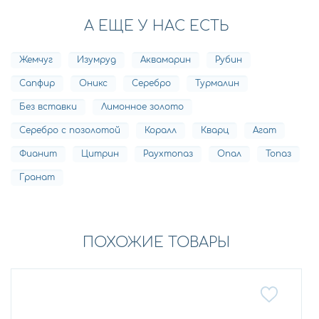
А ЕЩЕ У НАС ЕСТЬ
Жемчуг
Изумруд
Аквамарин
Рубин
Сапфир
Оникс
Серебро
Турмалин
Без вставки
Лимонное золото
Серебро с позолотой
Коралл
Кварц
Агат
Фианит
Цитрин
Раухтопаз
Опал
Топаз
Гранат
ПОХОЖИЕ ТОВАРЫ