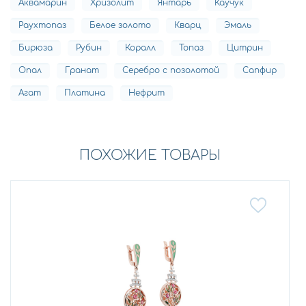
Аквамарин
Хризолит
Янтарь
Каучук
Раухтопаз
Белое золото
Кварц
Эмаль
Бирюза
Рубин
Коралл
Топаз
Цитрин
Опал
Гранат
Серебро с позолотой
Сапфир
Агат
Платина
Нефрит
ПОХОЖИЕ ТОВАРЫ