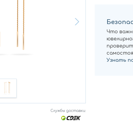
Безопас
Что важн
ювелирног
проверит
самостоя
Узнать п
Службы доставки: