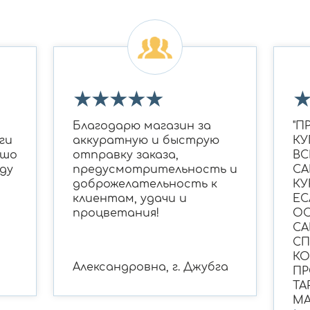
★
★
★
★
★
Благодарю магазин за
"П
ги
аккуратную и быструю
КУ
ошо
отправку заказа,
ВС
ду
предусмотрительность и
СА
доброжелательность к
КУ
клиентам, удачи и
ЕС
процветания!
ОС
СА
С
КО
Александровна, г. Джубга
ПР
ТА
МА