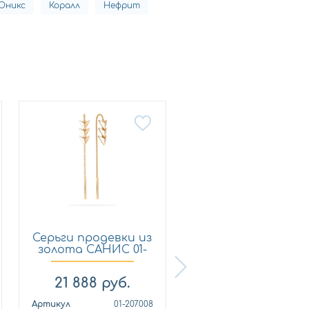
Оникс
Коралл
Нефрит
Серьги продевки из
Серьги продевки 
золота САНИС 01-
золота DIAMANT
20...
51-...
21 888
руб.
14 850
руб.
Артикул
01-207008
Артикул
51-123-0073