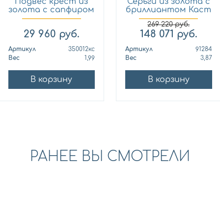
Подвес крест из
Серьги из золота с
золота с сапфиром
бриллиантом Каст
Кло...
ю...
269 220
руб.
29 960
руб.
148 071
руб.
Артикул
350012кс
Артикул
91284
Вес
1,99
Вес
3,87
В корзину
В корзину
РАНЕЕ ВЫ СМОТРЕЛИ