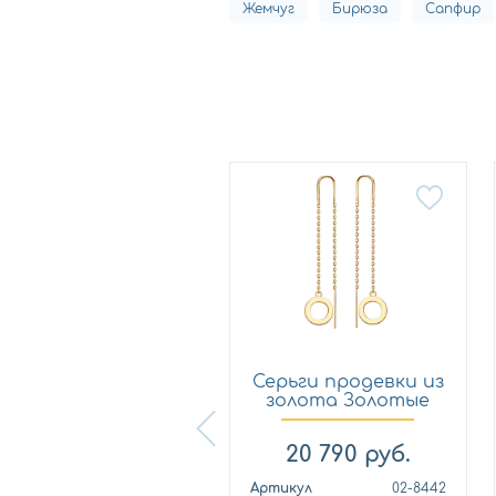
Жемчуг
Бирюза
Сапфир
ерьги продевки из
Серьги продевки из
золота SOKOLOV
золота Золотые
020...
Узо...
18 018
руб.
20 790
руб.
ртикул
0200110
Артикул
02-8442