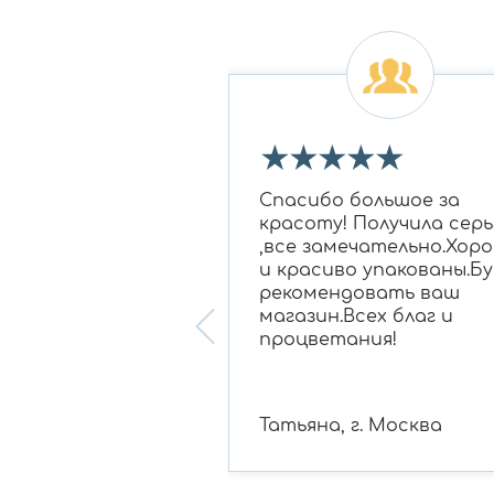
★
★
★
★
★
★
★
 огромное Ирине
Спасибо большое за
овне за подбор
красоту! Получила серь
 бриллиантам в
,все замечательно.Хор
для моей мамы,
и красиво упакованы.Бу
нравилось
рекомендовать ваш
ание, очень
магазин.Всех благ и
 консультант!
процветания!
 , г. Белгород
Татьяна, г. Москва