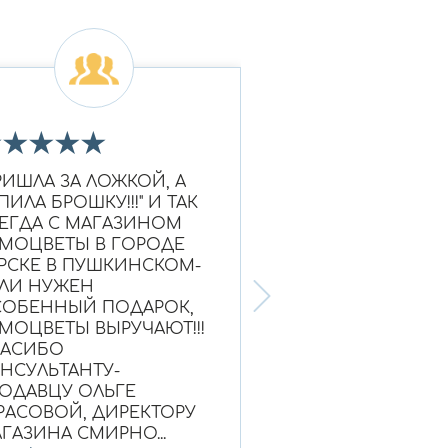
★
★
★
★
★
★
★
★
★
★
РИШЛА ЗА ЛОЖКОЙ, А
Очень красивое к
ПИЛА БРОШКУ!!!" И ТАК
Ношу уже больше
ЕГДА С МАГАЗИНОМ
выглядит как нов
МОЦВЕТЫ В ГОРОДЕ
Надежный магази
РСКЕ В ПУШКИНСКОМ-
ЛИ НУЖЕН
ОБЕННЫЙ ПОДАРОК,
МОЦВЕТЫ ВЫРУЧАЮТ!!!
ПАСИБО
НСУЛЬТАНТУ-
Ольга, г. Нефтею
ОДАВЦУ ОЛЬГЕ
РАСОВОЙ, ДИРЕКТОРУ
ГАЗИНА СМИРНО...