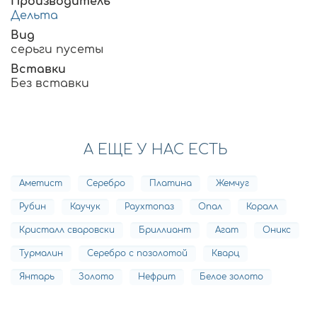
Производитель
Дельта
Вид
серьги пусеты
Вставки
Без вставки
А ЕЩЕ У НАС ЕСТЬ
Аметист
Серебро
Платина
Жемчуг
Рубин
Каучук
Раухтопаз
Опал
Коралл
Кристалл сваровски
Бриллиант
Агат
Оникс
Турмалин
Серебро с позолотой
Кварц
Янтарь
Золото
Нефрит
Белое золото